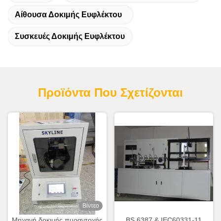
Αίθουσα Δοκιμής Ευφλέκτου
Συσκευές Δοκιμής Ευφλέκτου
Προϊόντα Που Σχετίζονται
Βίντεο
Μηχανή δοκιμής πυραντοχής
BS 6387 & IEC60331-11