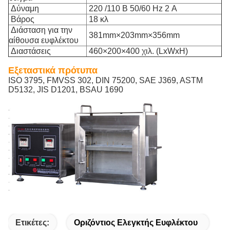
Δύναμη
220 /110 Β 50/60 Hz 2 Α
Βάρος
18 κλ
Διάσταση για την
381mm×203mm×356mm
αίθουσα ευφλέκτου
Διαστάσεις
460×200×400 χιλ. (LxWxH)
Εξεταστικά πρότυπα
ISO 3795, FMVSS 302, DIN 75200, SAE J369, ASTM
D5132, JIS D1201, BSAU 1690
Ετικέτες:
Οριζόντιος Ελεγκτής Ευφλέκτου