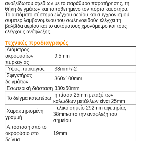
ανοξείδωτου σχεδίων με το παράθυρο παρατήρησης, τη
θήκη δειγμάτων και τοποθετημένο τον πόρτα καυστήρα.
Το αυτόματο σύστημα ελέγχου αερίου και συγχρονισμού
συμπεριλαμβανομένου του σωληνοειδούς ελέγχει τη
βαλβίδα αερίου και το αυτόματους χρονόμετρο και τους
ελέγχους ανάφλεξης.
Τεχνικές προδιαγραφές
Διάμετρος
ακροφυσίων
9.5mm
πυρκαγιάς
Ύψος πυρκαγιάς
38mm+/-2
Σφιγκτήρας
360x100mm
δειγμάτων
Εσωτερική διάσταση
330x50mm
η πίσσα 25mm μεταξύ των
Το δείγμα κατωτέρω
καλωδίων μετάλλων είναι 25mm
Τελικό σημείο 292mm αφετηρίας
Χαρακτηρισμένη
38mm/από την ανάφλεξη του
γραμμή
σημείου
Απόσταση από το
ακροφύσιο στο
19mm
δείγμα