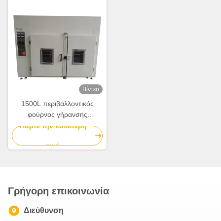
Βίντεο
1500L περιβαλλοντικός
φούρνος γήρανσης
ανοξείδωτου αιθουσών
Πάρτε την καλύτερη
δοκιμής με τις διπλές πόρτες
τιμή
Γρήγορη επικοινωνία
Διεύθυνση