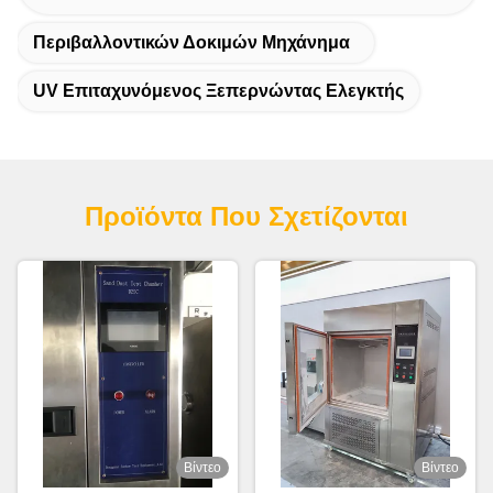
Περιβαλλοντικών Δοκιμών Μηχάνημα
UV Επιταχυνόμενος Ξεπερνώντας Ελεγκτής
Προϊόντα Που Σχετίζονται
Βίντεο
Βίντεο