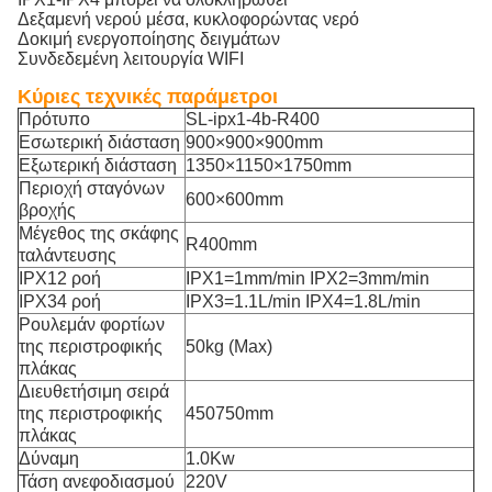
Δεξαμενή νερού μέσα, κυκλοφορώντας νερό
Δοκιμή ενεργοποίησης δειγμάτων
Συνδεδεμένη λειτουργία WIFI
Κύριες τεχνικές παράμετροι
Πρότυπο
SL-ipx1-4b-R400
Εσωτερική διάσταση
900×900×900mm
Εξωτερική διάσταση
1350×1150×1750mm
Περιοχή σταγόνων
600×600mm
βροχής
Μέγεθος της σκάφης
R400mm
ταλάντευσης
IPX12 ροή
IPX1=1mm/min IPX2=3mm/min
IPX34 ροή
IPX3=1.1L/min IPX4=1.8L/min
Ρουλεμάν φορτίων
της περιστροφικής
50kg (Max)
πλάκας
Διευθετήσιμη σειρά
της περιστροφικής
450750mm
πλάκας
Δύναμη
1.0Kw
Τάση ανεφοδιασμού
220V