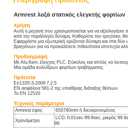
Armrest λοξά στατικός ελεγκτής φορτίων
Χρήση
Αυτή η μηχανή που χρησιμοποιείται για να αξιολογήσει 
από την παράλληλη δύναμη. Καθορίστε τον τροχίσκο, θέστ
Εφαρμόστε μια εξωτερική οριζόντια δύναμη και στα δύο
βραχιόνων για να προκαλέσετε πιθανότατα αποτυχία αλλ
Προδιαγραφή
Με Alu.fram, έλεγχος PLC. Εύκολος και απλός να λειτο
Μια ομάδα κυλίνδρων φορτίων τραβήγματος
Πρότυπα
En1335-3-2009 7.2.5
EN ασφάλεια 581-2 της υπαίθριας διάταξης θέσεων
Το EN 12520
Τεχνικές παράμετροι
Armrest ύψος
650780mm ή διευκρινισμένος
LCD, 0.01sec-99.9sec, μικρός 99 δ
Χρονόμετρο
99