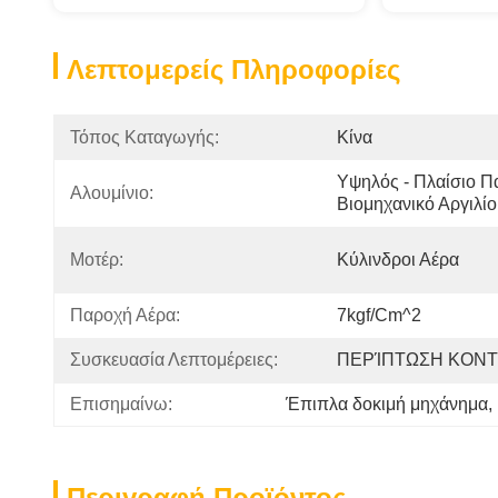
Λεπτομερείς Πληροφορίες
Τόπος Καταγωγής:
Κίνα
Υψηλός - Πλαίσιο Π
Αλουμίνιο:
Βιομηχανικό Αργιλί
Μοτέρ:
Κύλινδροι Αέρα
Παροχή Αέρα:
7kgf/cm^2
Συσκευασία Λεπτομέρειες:
ΠΕΡΊΠΤΩΣΗ ΚΟΝ
Επισημαίνω:
Έπιπλα δοκιμή μηχάνημα
, 
Περιγραφή Προϊόντος