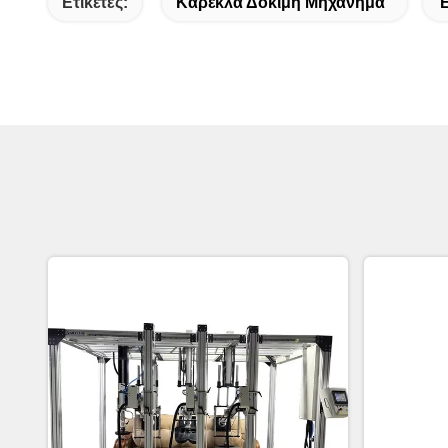
Ετικέτες:
Καρέκλα Δοκιμή Μηχάνημα
Έ