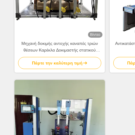
Βίντεο
Μηχανή δοκιμής αντοχής καναπές τριών
Αντικατάστ
θέσεων Καρέκλα Δοκιμαστής στατικού
φόρτωσης Πανεπιστημιακή μηχανή δοκιμής
Πάρτε την καλύτερη τιμή
Πάρ
EN 1728 EN12520