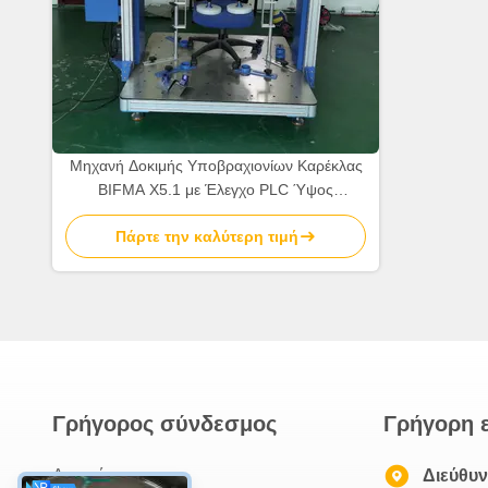
Μηχανή Δοκιμής Υποβραχιονίων Καρέκλας
BIFMA X5.1 με Έλεγχο PLC Ύψος
Υποβραχιονίου 650-780mm και Εγγύηση
Πάρτε την καλύτερη τιμή
18 Μηνών
Γρήγορος σύνδεσμος
Γρήγορη 
Αρχική
Διεύθυ