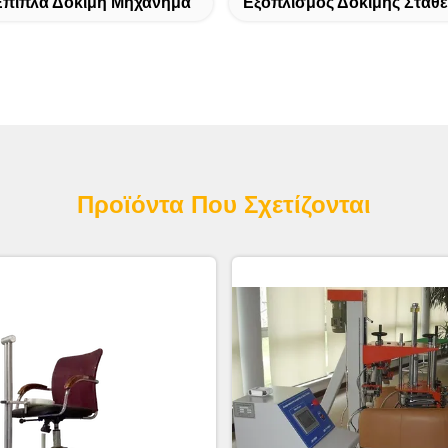
πιπλα Δοκιμή Μηχάνημα
Εξοπλισμός Δοκιμής Σταθ
Προϊόντα Που Σχετίζονται