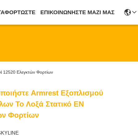
ΤΑΦΟΡΤΏΣΤΕ
ΕΠΙΚΟΙΝΩΝΉΣΤΕ ΜΑΖΊ ΜΑΣ
EN 12520 Ελεγκτών Φορτίων
ποιήστε Armrest Εξοπλισμού
λων Το Λοξά Στατικό EN
ών Φορτίων
SKYLINE