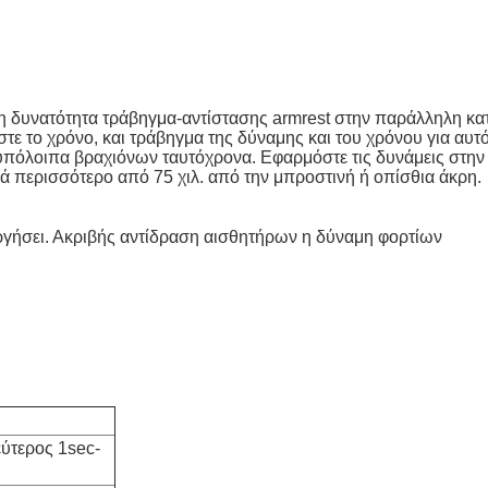
τη δυνατότητα τράβηγμα-αντίστασης armrest στην παράλληλη κα
ε το χρόνο, και τράβηγμα της δύναμης και του χρόνου για αυτόμ
 υπόλοιπα βραχιόνων ταυτόχρονα. Εφαρμόστε τις δυνάμεις στην
ά περισσότερο από 75 χιλ. από την μπροστινή ή οπίσθια άκρη.
υργήσει. Ακριβής αντίδραση αισθητήρων η δύναμη φορτίων
εύτερος 1sec-