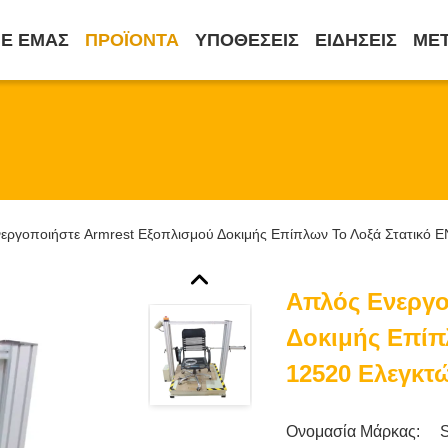
ΜΕ ΕΜΆΣ
ΠΡΟΪΌΝΤΑ
ΥΠΟΘΈΣΕΙΣ
ΕΙΔΉΣΕΙΣ
ΜΕ
εργοποιήστε Armrest Εξοπλισμού Δοκιμής Επίπλων Το Λοξά Στατικό 
Απλός Ενεργο
Δοκιμής Επίπ
12520 Ελεγκτ
Ονομασία Μάρκας: