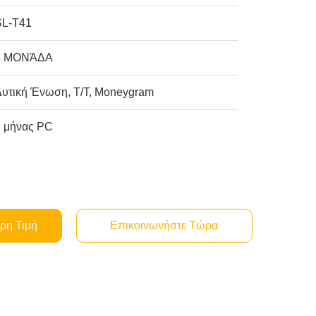
SL-T41
1 ΜΟΝΆΔΑ
Δυτική Ένωση, T/T, Moneygram
1 μήνας PC
ρη Τιμή
Επικοινωνήστε Τώρα