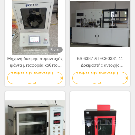
Βίντεο
Μηχανή δοκιμής πυραντοχής
BS 6387 & IEC60331-11
ιμάντα μεταφορέα κάθετου
Δοκιμαστής αντοχής
τύπου, συμμόρφωση ISO
καλωδίων και καλωδίων σε
Πάρτε την καλύτερη
Πάρτε την καλύτερη
340 και AS1334.10
πυρκαγιά
τιμή
τιμή