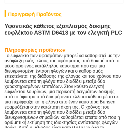
Περιγραφή Προϊόντος
Υφαντικός κάθετος εξοπλισμός δοκιμής
ευφλέκτου
ASTM D6413
με τον ελεγκτή PLC
Πληροφορίες προϊόντων
Το εύφλεκτο των υφασμάτων μπορεί να καθοριστεί με την
ανάφλεξη ενός τέλους του υφάσματος υπό δοκιμή από το
μέσο όρο ενός κατάλληλου καυστήρα που έχει μια
διευκρινισμένη ένταση φλογών και ο καθορισμός
επεκτείνεται της διάδοσης της φλόγας και του χρόνου που
λαμβάνεται από τη φλόγα που διαδίδει μεταξύ δύο
χαρακτηρισμένων επιπέδων. Στον κάθετο ελεγκτή
ευφλέκτου λουρίδων, μια περικοπή δειγμάτων δοκιμής
από το ύφασμα υπό δοκιμή αναστέλλεται κάθετα μέσα σε
μια περίφραξη και η φλόγα από έναν καυστήρα Bunsen
εφαρμόζεται στην κατώτατη άκρη της. Ο χρόνος που
λαμβάνεται από τη φλόγα που διαδίδει μεταξύ δύο
διευκρινισμένων σημαδιών καθορίζεται έπειτα από που η
αριθμητική εκτίμηση της ιδιοκτησίας αντίστασης φλογών
βρήκε. Αυτή η μέθοδος είναι κατάλληλη για όλα τα