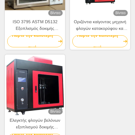
Βίντεο
Βίντεο
ISO 3795 ASTM D5132
Οριζόντια καίγοντας μηχανή
Εξοπλισμός δοκιμής
φλογών κατακορύφου και
οριζόντιας φλεγμονώδους
βελόνων
Πάρτε την καλύτερη
Πάρτε την καλύτερη
ικανότητας υφαντικών
τιμή
τιμή
Οριζόντιας φλεγμονώδους
ικανότητας εξοπλισμός
δοκιμής
Βίντεο
Ελεγκτής φλογών βελόνων
εξοπλισμού δοκιμής
ευφλέκτου IEC 60332-2-2
Πάρτε την καλύτερη