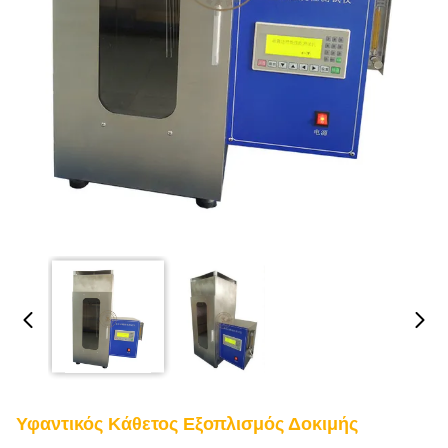
Υφαντικός Κάθετος Εξοπλισμός Δοκιμής