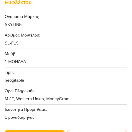
Ευφλέκτου
Ονομασία Μάρκας:
SKYLINE
Αριθμός Μοντέλου:
SL-F15
Μούβ:
1 ΜΟΝΆΔΑ
Τιμή:
neogitable
Όροι Πληρωμής:
Μ / Τ, Western Union, MoneyGram
Ικανότητα Προμήθειας:
1 μονάδα/μήνας