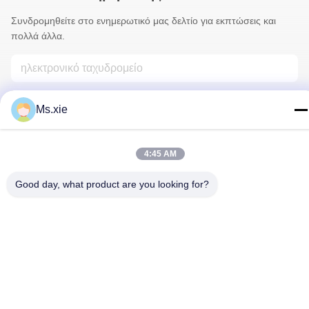
Συνδρομηθείτε στο ενημερωτικό μας δελτίο για εκπτώσεις και
πολλά άλλα.
Ms.xie
4:45 AM
Επικοινωνήστε Μαζί Μας
Good day, what product are you looking for?
Πολιτική απορρήτου
|
Sitemap
| Κίνα Καλό Ποιότητα εξοπλισμός
δοκιμής εργαστηρίων Προμηθευτής. 2017-2026 SKYLINE
INSTRUMENTS CO.,LTD Όλα. Όλα τα δικαιώματα διατηρούνται.