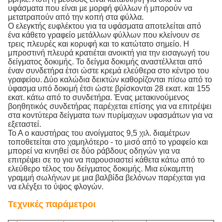
υφάσματα που είναι με μορφή φύλλων ή μπορούν να
μετατραπούν από την κοπή στα φύλλα.
Ο ελεγκτής ευφλέκτου για τα υφάσματα αποτελείται από
ένα κάθετο γραφείο μετάλλων φύλλων που κλείνουν σε
τρεις πλευρές και κορυφή και το κατώτατο σημείο. Η
μπροστινή πλευρά κρατιέται ανοικτή για την εισαγωγή του
δείγματος δοκιμής. Το δείγμα δοκιμής αναστέλλεται από
έναν συνδετήρα έτσι ώστε κρεμά ελεύθερα στο κέντρο του
γραφείου. Δύο καλώδια δεικτών καθορίζονται πίσω από το
ύφασμα υπό δοκιμή έτσι ώστε βρίσκονται 28 εκατ. και 155
εκατ. κάτω από το συνδετήρα. Ένας μετακινούμενος
βοηθητικός συνδετήρας παρέχεται επίσης για να επιτρέψει
στα κοντύτερα δείγματα των πυρίμαχων υφασμάτων για να
εξεταστεί.
Το Α ο καυστήρας του ανοίγματος 9,5 χιλ. διαμέτρων
τοποθετείται στο χαμηλότερο - το μισό από το γραφείο και
μπορεί να κινηθεί σε δύο ράβδους οδηγών για να
επιτρέψει σε το για να παρουσιαστεί κάθετα κάτω από το
ελεύθερο τέλος του δείγματος δοκιμής. Μια εύκαμπτη
γραμμή σωλήνων με μια βαλβίδα βελόνων παρέχεται για
να ελέγξει το ύψος φλογών.
Τεχνικές παράμετροι