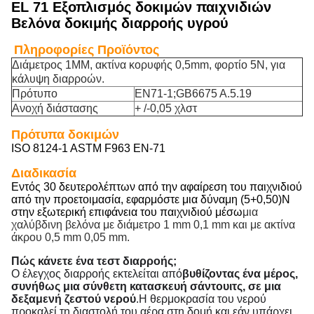
EL 71 Εξοπλισμός δοκιμών παιχνιδιών
Βελόνα δοκιμής διαρροής υγρού
Πληροφορίες Προϊόντος
Διάμετρος 1MM, ακτίνα κορυφής 0,5mm, φορτίο 5N, για
κάλυψη διαρροών.
Πρότυπο
EN71-1;GB6675 A.5.19
Ανοχή διάστασης
+ /-0,05 χλστ
Πρότυπα δοκιμών
ISO 8124-1 ASTM F963 EN-71
Διαδικασία
Εντός 30 δευτερολέπτων από την αφαίρεση του παιχνιδιού
από την προετοιμασία, εφαρμόστε μια δύναμη (5+0,50)N
στην εξωτερική επιφάνεια του παιχνιδιού μέσω
μια
χαλύβδινη βελόνα με διάμετρο 1 mm 0,1 mm και με ακτίνα
άκρου 0,5 mm 0,05 mm.
Πώς κάνετε ένα τεστ διαρροής;
Ο έλεγχος διαρροής εκτελείται από
βυθίζοντας ένα μέρος,
συνήθως μια σύνθετη κατασκευή σάντουιτς, σε μια
δεξαμενή ζεστού νερού
.Η θερμοκρασία του νερού
προκαλεί τη διαστολή του αέρα στη δομή και εάν υπάρχει