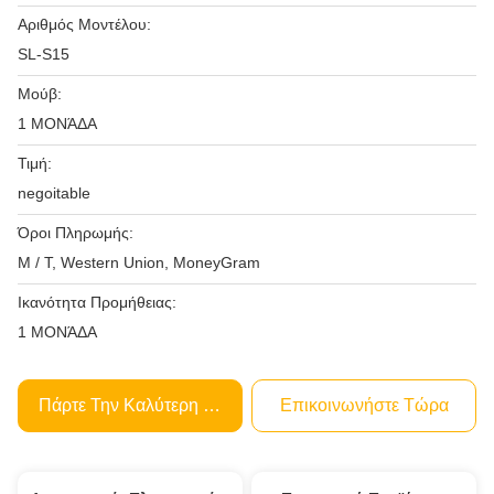
Αριθμός Μοντέλου:
SL-S15
Μούβ:
1 ΜΟΝΆΔΑ
Τιμή:
negoitable
Όροι Πληρωμής:
Μ / Τ, Western Union, MoneyGram
Ικανότητα Προμήθειας:
1 ΜΟΝΆΔΑ
Πάρτε Την Καλύτερη Τιμή
Επικοινωνήστε Τώρα