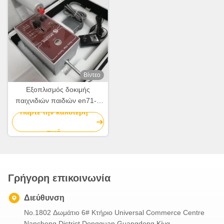
Βίντεο
Εξοπλισμός δοκιμής
παιχνιδιών παιδιών en71-1
ελεγκτής αιχμηρών ακρών
Πάρτε την καλύτερη
ασφάλειας παιχνιδιών
τιμή
Γρήγορη επικοινωνία
Διεύθυνση
No.1802 Δωμάτιο 6# Κτήριο Universal Commerce Centre
Nancheng District Dongguan Guangdong Κίνα