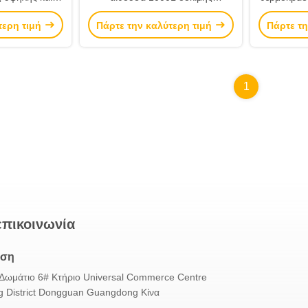
ασίας 1260 Λ
θερμοκρασίας και υγρασίας
υλικό
τερη τιμή
Πάρτε την καλύτερη τιμή
Πάρτε τη
τουργεί
εύκολη λειτουργεί
1
επικοινωνία
νση
Δωμάτιο 6# Κτήριο Universal Commerce Centre
 District Dongguan Guangdong Κίνα