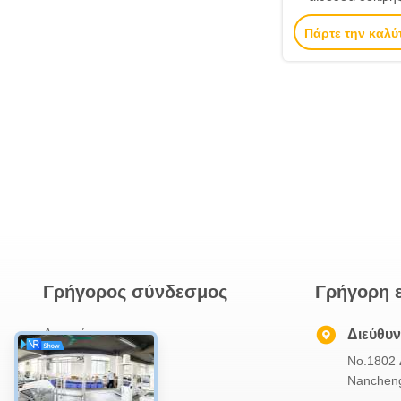
χαμηλής θερμοκρ
Πάρτε την καλύ
εύκολη λει
Γρήγορος σύνδεσμος
Γρήγορη 
Αρχική
Διεύθυ
No.1802 
Σχετικά Με Εμάς
Nancheng
Προϊόντα