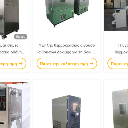
Βίντεο
ματίσημες
Υψηλής θερμοκρασίας αίθουσα
Η υγρ
ρασία οθόνης
αιθουσών δοκιμής για τη δοκιμή
θερμοκ
σα δοκιμής
της εκπομπής Ποε και
εξεταστικ
τερη τιμή
Πάρτε την καλύτερη τιμή
Πάρτε τη
ίας
φορμαλδεΰδης
το