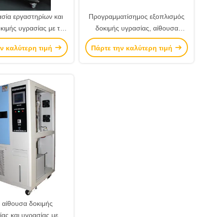
σία εργαστηρίων και
Προγραμματίσημος εξοπλισμός
κιμής υγρασίας με την
δοκιμής υγρασίας, αίθουσα
ατίσημη οθόνη αφής
δοκιμής θερμοκρασίας 408L
ν καλύτερη τιμή
Πάρτε την καλύτερη τιμή
Contant
 αίθουσα δοκιμής
ας και υγρασίας με το