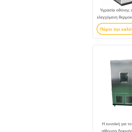
Υγρασία οθόνης 
ελεγχόμενη θερμο
για την αεροδ
Πάρτε την καλύ
βιομηχα
Η ευνοϊκή για τ
αίθουσα δοκιμής