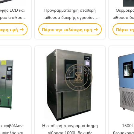
αφής LCD και
Προγραμματίσημη σταθερή
Θερμοκρα
κρασία αίθουσα
αίθουσα δοκιμής υγρασίας,
αίθουσα δο
ιαστημική
μηχανή δοκιμής θερμοκρασίας
προγραμμ
τερη τιμή
Πάρτε την καλύτερη τιμή
Πάρτε τη
νία
ανοξείδωτου
ο περιβάλλον
Η σταθερή προγραμματίσημη
1500L
 υψηλής και
αίθουσα 1000L δοκιμής
θερμοκρασί