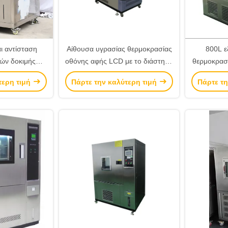
ι αντίσταση
Αίθουσα υγρασίας θερμοκρασίας
800L ε
ών δοκιμής
οθόνης αφής LCD με το διάστημα
θερμοκρασί
ίας
- αποταμίευση που σχεδιάζεται
συσκευή π
τερη τιμή
Πάρτε την καλύτερη τιμή
Πάρτε τη