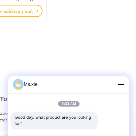
 ανοξείδωτου 304
ν καλύτερη τιμή
Ms.xie
Το Δελτίο Ενημέρωσης
9:33 AM
Συνδρομηθείτε στο ενημερωτικό μας δελτίο για εκπτώσεις και
Good day, what product are you looking 
πολλά άλλα.
for?