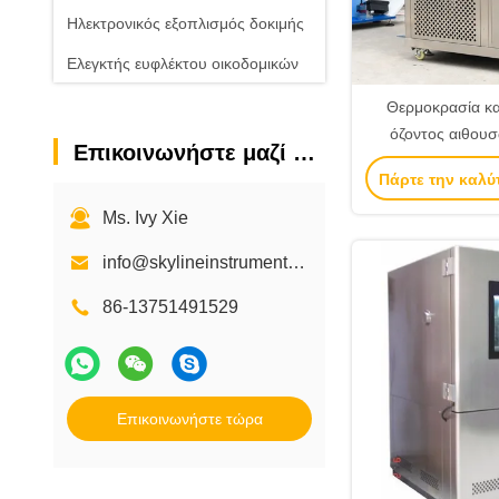
Ηλεκτρονικός εξοπλισμός δοκιμής
Ελεγκτής ευφλέκτου οικοδομικών
υλικών
Θερμοκρασία κα
Εξοπλισμός δοκιμής καλλυντικών
όζοντος αιθουσ
Επικοινωνήστε μαζί μας
υγρασ
Πάρτε την καλύ
Ms. Ivy Xie
info@skylineinstruments.com skylineinstruments@hotmail.com
86-13751491529
Επικοινωνήστε τώρα