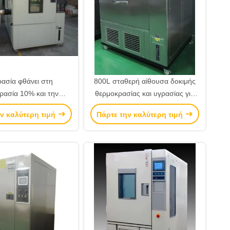
ασία φθάνει στη
800L σταθερή αίθουσα δοκιμής
ρασία 10% και την
θερμοκρασίας και υγρασίας για
ή αίθουσα υγρασίας με
ηλεκτρικός/κινητός
ν καλύτερη τιμή
Πάρτε την καλύτερη τιμή
ν αποξηραντή