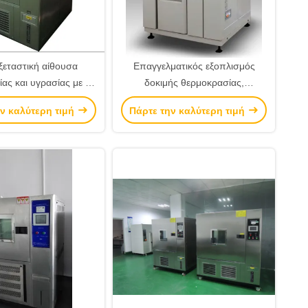
ξεταστική αίθουσα
Επαγγελματικός εξοπλισμός
ας και υγρασίας με τη
δοκιμής θερμοκρασίας,
ροστασίας ασφάλειας
κλιματολογική αίθουσα δοκιμής
ν καλύτερη τιμή
Πάρτε την καλύτερη τιμή
οθόνης αφής 6,55 ίντσας