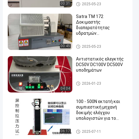
Εξοπλισμός δοκιμής υποδημ
00:31
2025-05-23
άτων
Satra TM 172
Δοκιμαστής
διαπερατότητας
υδρατμών
Ηλεκτροστατική χρώμα
ψεκασμού
Εξοπλισμός δοκιμής
00:45
2025-05-23
Αντιστατικός ελεγκτής
DC50V DC100V DC500V
υποδημάτων
Εξοπλισμός δοκιμής υποδημ
2026-01-23
άτων
04:04
100 - 500N εκτατή και
συμπιεστική μηχανή
δοκιμής ελέγχου
υπολογιστών για το
καθολικό υλικό
εξοπλισμός δοκιμής εργαστ
06:17
2025-07-11
ηρίων