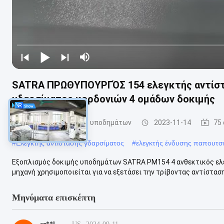
SATRA ΠΡΩΘΥΠΟΥΡΓΌΣ 154 ελεγκτής αντίστα
γδαρσίματος κορδονιών 4 ομάδων δοκιμής
Εξοπλισμός δοκιμής υποδημάτων
2023-11-14
75
#
Ελεγκτής αντίστασης γδαρσίματος
#
ελεγκτής ένδυσης παπουτσ
Εξοπλισμός δοκιμής υποδημάτων SATRA PM154 4 ανθεκτικός ελε
μηχανή χρησιμοποιείται για να εξετάσει την τρίβοντας αντίσταση 
Μηνύματα επισκέπτη