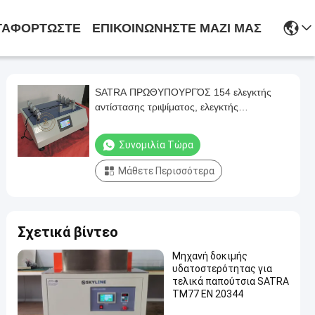
ΤΑΦΟΡΤΏΣΤΕ
ΕΠΙΚΟΙΝΩΝΉΣΤΕ ΜΑΖΊ ΜΑΣ
SATRA ΠΡΩΘΥΠΟΥΡΓΌΣ 154 ελεγκτής
αντίστασης τριψίματος, ελεγκτής
αντίστασης γδαρσίματος κορδονιών 4
ομάδων δοκιμής
Συνομιλία Τώρα
Μάθετε Περισσότερα
Σχετικά βίντεο
Μηχανή δοκιμής
υδατοστερότητας για
τελικά παπούτσια SATRA
TM77 EN 20344